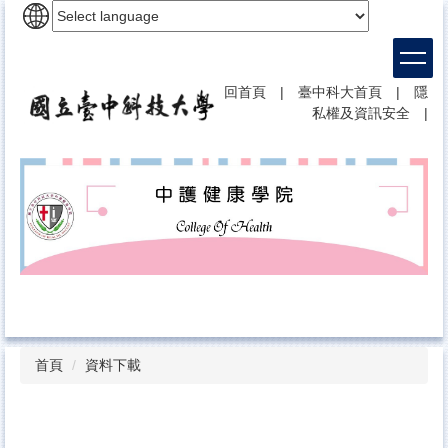
跳
到
主
要
回首頁
|
臺中科大首頁
|
隱
內
私權及資訊安全
|
容
區
首頁
資料下載