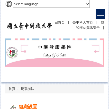
跳
到
主
要
回首頁
|
臺中科大首頁
|
隱
內
私權及資訊安全
|
容
區
首頁
規章辦法
組織設置