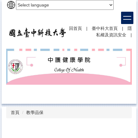
跳
到
主
要
回首頁
|
臺中科大首頁
|
隱
內
私權及資訊安全
|
容
區
首頁
教學品保