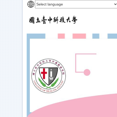
跳
到
主
要
內
容
區