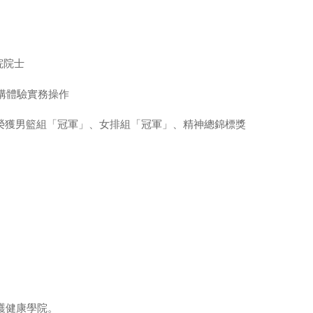
院院士
構體驗實務操作
盃榮獲男籃組「冠軍」、女排組「冠軍」、精神總錦標獎
中護健康學院。