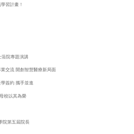
跨域學習計畫！
士蒞院專題演講
專業交流 開創智慧醫療新局面
產學簽約 攜手並進
 母校以其為榮
學院第五屆院長