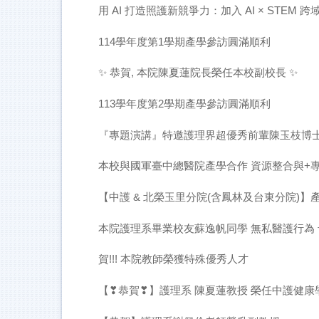
用 AI 打造照護新競爭力：加入 AI × STEM 
114學年度第1學期產學參訪圓滿順利
✨ 恭賀, 本院陳夏蓮院長榮任本校副校長 ✨
113學年度第2學期產學參訪圓滿順利
『專題演講』特邀護理界超優秀前輩陳玉枝博
本校與國軍臺中總醫院產學合作 資源整合與+
【中護 & 北榮玉里分院(含鳳林及台東分院)】
本院護理系畢業校友蘇逸帆同學 無私醫護行為
賀!!! 本院教師榮獲特殊優秀人才
【❣恭賀❣】護理系 陳夏蓮教授 榮任中護健康