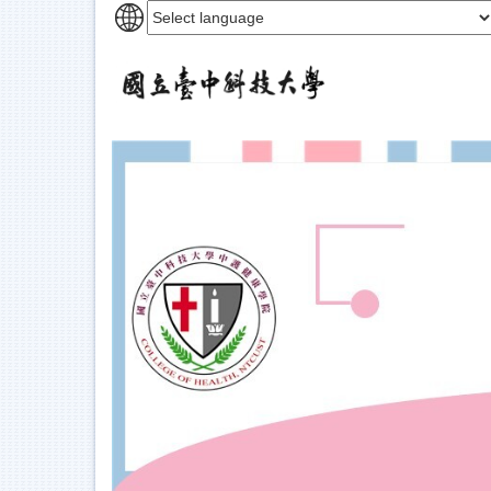
跳
到
主
要
內
容
區