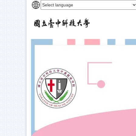
跳
到
主
要
內
容
區